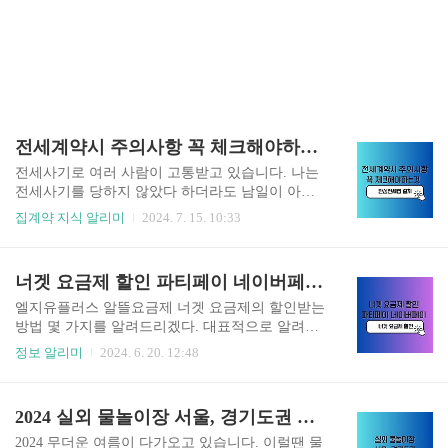
전세계약시 주의사항 꼭 체크해야하는것
전세사기로 여러 사람이 고통받고 있습니다. 나는
전세사기를 당하지 않았다 하더라도 남일이 아닙
니다. 아차 하는 순간에 나도 모르게 당할 수도 있
집계약 지식 알리미
2024. 7. 15. 10:33
습니다. 내 전세금을 안전하게 지키려면 내 스스로
가 미리 주의하고, 공부도 해야 합니다. 전세계약
주의사항을 알려드리겠으니, 꼭 읽어보시고 미리
너겟 요금제 할인 파티페이 네이버페이 가입하기
방지하시길 바랍니다. 전세계약시 주의사항 체크
하기 전세계약시 주의사항 셀프체크하기전세계약
엘지유플러스 알뜰요금제 너겟 요금제의 할인받는
전 주의사항을 미리 체크만 해도, 다른 위험을 당할
방법 몇 가지를 알려드리겠다. 대표적으로 알려진
확률이 줄어듭니다. 관련 체크는 '안심전세앱'이라
건 파티페이와 네이버페이이다. 너겟 요금제 가입
정보 알리미
2024. 6. 20. 12:48
는 어플에서 확인할 수 있는데요, 어떤 부분을 체크
하기 너겟 요금제 파티페이파티페이는 친구 또
해야 하는지 미리 확인해 보시고, 좀 더 정확한 사
는 지인과 함께 뭉치면 할인을 받을 수 있는 혜택입
항은 해당 어플을 설치 후 계약하실 집 주소로 확인
니다. 3명이 최대며, 월 최대 14,000원을 할인받을
2024 실외 물놀이장 서울, 경기도권 이용안내
하시길 바랍니다. 셀프체크를 해야 할 시기는 계약
수 있습니다. 꼭 가족이 아니어도 모르는 사람과도
전, 중, 후입니다. ..
결합할 수 있습니다. ✔️ 유의사항 요금제 정기 결제
2024 무더운 여름이 다가오고 있습니다. 이럴땐 물