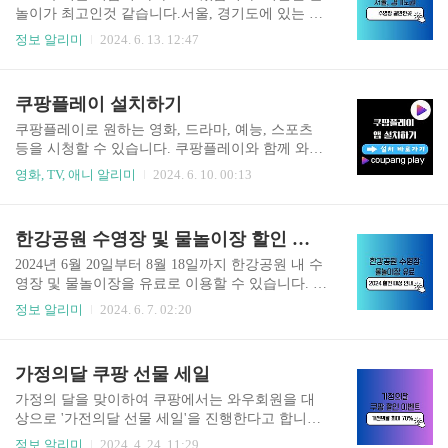
시점 기준 파티원 인원 수에 따라 할인이 적용됩니
놀이가 최고인것 같습니다.서울, 경기도에 있는 실
다. 파티페이 결합시, 첫 달은 결합 다음날 환불 처
외 물놀이장을 알려드리겠습니다.무료인곳도 있고
정보 알리미
2024. 6. 13. 12:47
리해 드립니다. (정기결제 전에 결합해야 해당 달
유료인곳도 있습니다. 유료 ⇩ 한강 물놀이장 이용
환불 가능)중간에 파티원이 나가면, 나간 사람 제
안내 무료 ⇩ 하남시 물놀이장 이용안내 부천시 물
외한 나머지 인원 수에 따라 할인이 적용됩니다.친
놀이장 이용안내 의정부 낙양물사랑공원 이용안내
쿠팡플레이 설치하기
구 또는 모르는 사람과 파티페이를 하고 싶다면, 내
가 초대코..
쿠팡플레이로 원하는 영화, 드라마, 예능, 스포츠
등을 시청할 수 있습니다. 쿠팡플레이와 함께 와우
멤버십의 즐거움을 함께 느끼실 수 있습니다. 쿠팡
영화, TV, 애니 알리미
2024. 6. 10. 00:13
와우 회원이라면 누구나 바로 감상할 수 있습니
다. 쿠팡플레이 앱 설치하기 • 쿠팡 와우 회원이
라면 추가비용 없이 감상할 수 있습니다.• 국내외 T
한강공원 수영장 및 물놀이장 할인 안내 2024
V 시리즈, 영화, 교육, 다큐, 키즈 등 다양한 콘텐
츠 • 독점 스포츠 생중계도 볼 수 있습니다.• 한 계
2024년 6월 20일부터 8월 18일까지 한강공원 내 수
정에 최대 5개의 가족용 프로필을 만들 수 있습니
영장 및 물놀이장을 유료로 이용할 수 있습니다. 나
다.• 잠금 기능을 이용해 키즈 모드로 아이가 시청
이에 따라 이용요금이 발생되는데요, 여기에도 할
정보 알리미
2024. 6. 7. 02:20
할 수 있습니다.• iOS 모바일, 태블릿 PC 및 크롬캐
인받을 수 있는 조건이 있습니다. 이용요금과 감면
스트, 스마트 TV 지원• 다운로드, 오프라인 재생 지
대상에 대해 알려드리겠으니, 해당되신다면 꼭 할
원 쿠팡플레이 홈페이지⇨ 쿠팡플레이 홈페이지
인받아서 즐거운 물놀이장 및 수영장 이용하시길
가정의달 쿠팡 선물 세일
방문하기
바랍니다. 한강공원 수영장 바로가기 이용요금
구분어린이(만6세~12세)청소년(만13세~18세)성인
가정의 달을 맞이하여 쿠팡에서는 와우회원을 대
(만19세이상)수영장3,000원4,000원5,000원물놀이
상으로 '가전의달 선물 세일'을 진행한다고 합니다.
장1,000원2,000원3,000원 ※ 만 5세까지 무료(무료
해당 세일은 5월 7일까지 진행한다고 합니다. 이번
정보 알리미
2024. 4. 24. 11:29