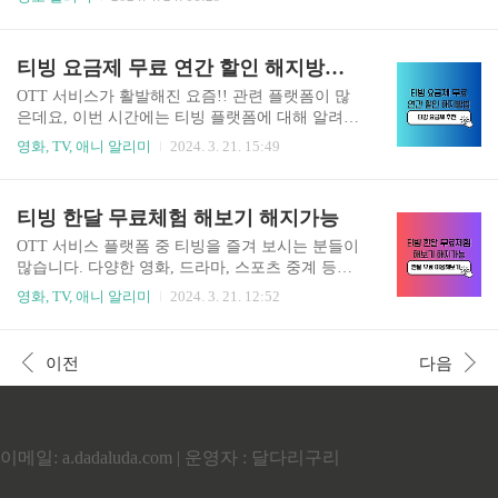
입장 시 증빙서류 지참해야 함. 필수) 할인대상 및
세일 행사에서는 어버이날, 어린이날 등에 맞추어
할인율할인대상할인율(%)국가 또는 지방자치단체
애플, LG, 삼성전자, 바디프랜드, 쿠첸 등 다양한
에서 주관하는 행사100 국가 또는 지방자치단체에
가전 브랜드 제품들을 최대 70% 할인된 가격으로
티빙 요금제 무료 연간 할인 해지방법 100원으로 한달보기
서 후원하는 행사 50장애인 및 그와 동행하는 보
구매할 수 있다고 합니다. (adsbygoogle = window.
호..
adsbygoogle || []).push({}); 쿠팡 세일 선물 보러가
OTT 서비스가 활발해진 요즘!! 관련 플랫폼이 많
기 " 이 포스팅은 쿠팡 파트너스 활동의 일환으로,
은데요, 이번 시간에는 티빙 플랫폼에 대해 알려드
이에 따른 일정액의 수수료를 제공받습니다." 가
리겠습니다. 요금제, 연간 할인, 해지 방법에 대해
영화, TV, 애니 알리미
2024. 3. 21. 15:49
전의달 선물 세일로는 LG전자 디오스 오브제컬렉
알려드리겠으니, 읽어보시고 본인에게 맞는 요금
션 매직스페이스 양문형 냉장고 메탈(832l), TCL 4
제 선택하시면 좋을 것 같습니다. 티빙 100원으로
k MiNi LED 안..
보기 티빙에서 방영중인 프로그램 및 영화티빙에
티빙 한달 무료체험 해보기 해지가능
서는 다양한 프로그램 및 영화들을 방영하고 있습
니다. 특히 인기 있는 프로그램들도 많은데요, 몇
OTT 서비스 플랫폼 중 티빙을 즐겨 보시는 분들이
가지 알려드릴 테니 확인해 보시길 바랍니다. 영
많습니다. 다양한 영화, 드라마, 스포츠 중계 등등
화 천박사 퇴마 연구소, 신과함께, 3일의 휴가, 보
많은 프로그램 및 시리즈를 시청할 수 있습니다. 하
영화, TV, 애니 알리미
2024. 3. 21. 12:52
호자, 외계인 1부, 사바하, 살아있다, 라라랜드, 기
지만 무료는 아니고, 매달 요금을 지불해야 합니다.
생충, 극한직업, 짱구는 못 말려, 샤크, 화이, 헝거
그래도 찾아보면 무료이거나 저렴한 비용으로 즐
게임 등 TV 드라마, 예능 등 방송사환승연애3, 눈
길 수 있는 방법은 있습니다. 제가 알려드리겠으니,
이전
다음
물의 여왕, 닥터슬럼프, 끝내주는 해결사, 내 남편
꼼꼼히 읽어보시고 괜찮다 생각하시면 이용하시면
과 결혼해..
되겠습니다. 네이버플러스 멤버십 가입시 무료 네
이버플러스 멤버십이란? 2020년 6월에 출시된 서
비스로, 네이버에서 구매 및 예약 시 혜택을 받을
이메일: a.dadaluda.com | 운영자 : 달다리구리
수 있는 구독형 서비스입니다. 지금 가입하시면 첫
달은 무료이고, 그 이후에는 매월 4,900원이 결제됩