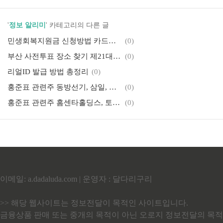
'
정보 알리미
' 카테고리의 다른 글
민생회복지원금 신청방법 카드사 및 은행 앱
(0)
부산 사전투표 장소 찾기 제21대 대통령선거 투표합시다
(0)
리얼ID 발급 방법 총정리
(0)
홍준표 관련주 동방선기, 삼일, 휴림에이텍 전망
(0)
홍준표 관련주 홈센타홀딩스, 토탈소프트, 세우글로벌 전망
(0)
이메일: a.dadaluda.com | 운영자 : 달다리구리
>> 해당 웹사이트는 정보전달이 목적인 사이트입니다.
금융상품 판매 또는 중개의 목적이 아닌 오로지 정보전달의 목적